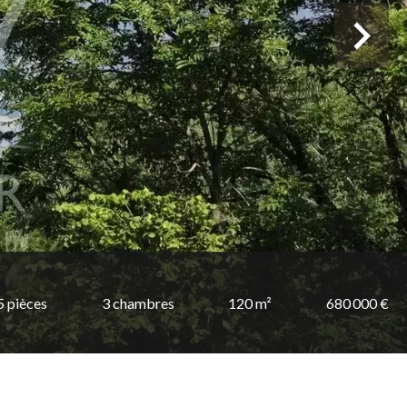
5 pièces
3 chambres
120 m²
680 000 €