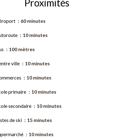
Proximités
éroport
60 minutes
utoroute
10 minutes
us
100 mètres
ntre ville
10 minutes
ommerces
10 minutes
cole primaire
10 minutes
cole secondaire
10 minutes
stes de ski
15 minutes
upermarché
10 minutes