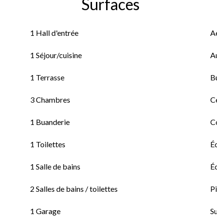
Surfaces
1 Hall d'entrée
A
1 Séjour/cuisine
A
1 Terrasse
B
3 Chambres
Ce
1 Buanderie
C
1 Toilettes
É
1 Salle de bains
É
2 Salles de bains / toilettes
Pi
1 Garage
S