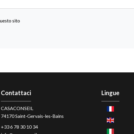
uesto sito
Contattaci
Lingue
CASACONSEIL
74170
Saint-Gervais-les-Bains
+33 6 78 30 10 34