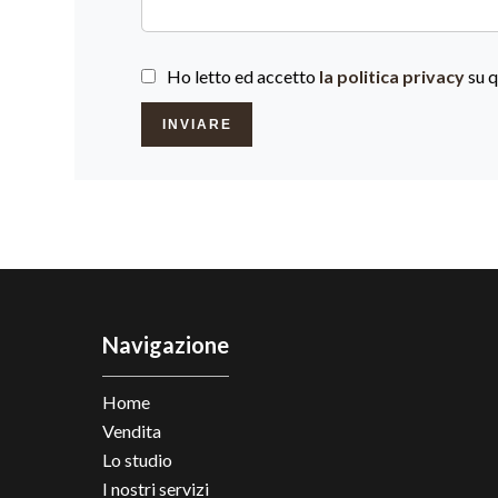
Ho letto ed accetto
la politica privacy
su q
INVIARE
Navigazione
Home
Vendita
Lo studio
I nostri servizi