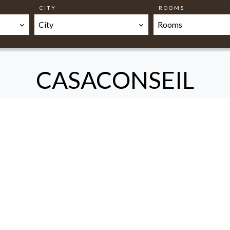
CITY
ROOMS
City
Rooms
CASACONSEIL
 par Anna Bussotti et Roberto Buzio après de nombreuses anné
n France et en Italie. L'objectif de Casaconseil est d'aider ses cli
ns la région du Mont Blanc et ses environs. Les collaborateurs du
s parcours professionnels, en offrant à leurs clients une connaiss
onibilité.
se du bien, des outils marketing performants lors de la mise en v
omplet.