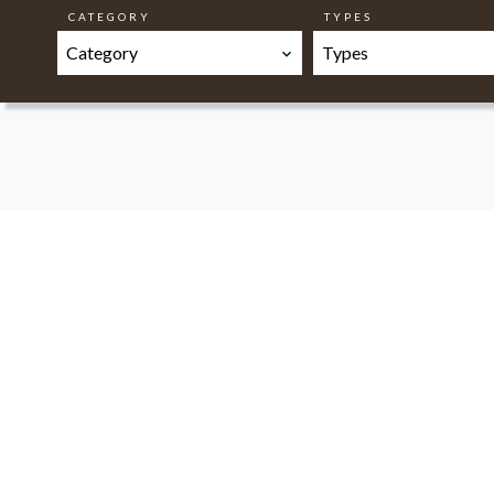
CATEGORY
TYPES
Category
Types
Casaconseil a été fondée en 2006
commercial, immobilier et juridique e
ou de vente de biens immobiliers da
acquises au cours de leurs différent
écoute rigoureuse et une grande disp
Casaconseil garantit
Côté vendeur : Une estimation préci
important et un accompagnement c