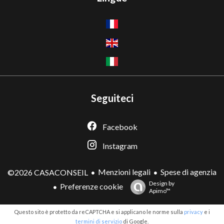
Seguiteci
Facebook
Instagram
Menzioni legali
Spese di agenzia
©2026 CASACONSEIL
Design by
Preferenze cookie
Apimo™
Questo sito è protetto da reCAPTCHA e si applicano le norme sulla
privacy
e i
termini di servizio
di Google.