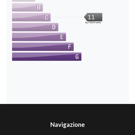
11
kg CO2/m².anno
Navigazione